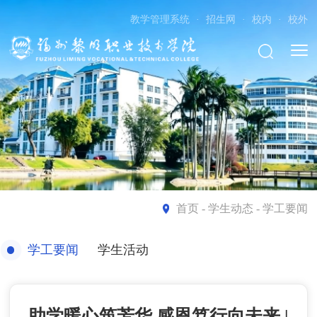
教学管理系统
·
招生网
·
校内
·
校外
首页
- 学生动态 - 学工要闻
学工要闻
学生活动
助学暖心筑芳华 感恩笃行向未来 |