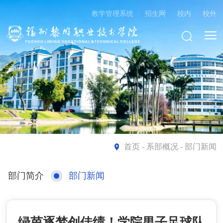
教学管理系统
·
招生网
·
校内
·
校外
首页
- 系部概况 - 部门新闻
部门简介
部门新闻
绿茵逐梦创佳绩！学院男子足球队