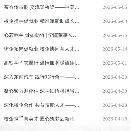
茶香传古韵 交流架桥梁——中美青年文化交流使者走进我系体验传统茶文化
2026-06-05
校企携手促就业 精准赋能助成长——南昌铁路局福州客运段莅临我校
2026-06-04
开展专场招聘
心若幽兰 骨如劲竹 | 学院董事长王苏华作“做一名优雅知性的女子”专题讲座
2026-05-15
访企拓岗促就业 校企协同育人才——我系赴福州火车站等单位开展
2026-05-14
“访企拓岗”专项工作
高铁学子志愿行 温情服务暖旅途∣我系高铁专业学子赴福州火车南站开展
2026-05-01
劳动节志愿服务
深入东南汽车 践行知行合一——我系东南汽车订单班学生赴企业参观学习
2026-04-30
凝心聚力迎评估 深学细悟强担当——我系组织全体教职工开展
2026-04-30
教学评估“应知应会”专题学习
深化校企合作 共育技能人才——我系赴福建东南汽车参观交流
2026-04-23
校企携手育英才 匠心筑梦启新程
2026-04-16