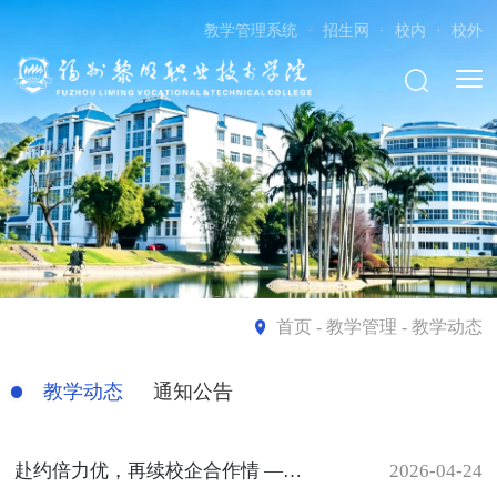
教学管理系统
·
招生网
·
校内
·
校外
首页
- 教学管理 - 教学动态
教学动态
通知公告
赴约倍力优，再续校企合作情 ——杨光舟副院长带队参访企业行
2026-04-24