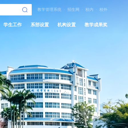
教学管理系统
·
招生网
·
校内
·
校外
学生工作
系部设置
机构设置
教学成果奖