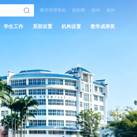
教学管理系统
·
招生网
·
校内
·
校外
学生工作
系部设置
机构设置
教学成果奖