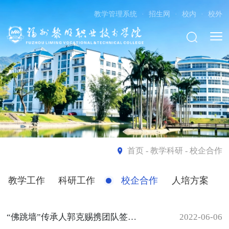
教学管理系统
·
招生网
·
校内
·
校外
首页
- 教学科研 - 校企合作
教学工作
科研工作
校企合作
人培方案
“佛跳墙”传承人郭克赐携团队签约黎明五洲餐饮产业学院
2022-06-06