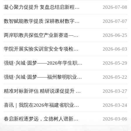
凝心聚力促提升 复盘总结启新程——我院召开教学工作总结会议
2026-07-08
数智赋能教学提质 深耕教材数字建设——我校开展数字教材平台专项实操培训
2026-07-07
两岸职教共探低空产业新赛道——我院举办CAAC无人机操控专题交流讲座
2026-06-25
学院开展实验实训室安全专项检查 筑牢实践教学安全防线
2026-06-03
强链·兴城·圆梦——2026年学生职业技能竞赛闭幕仪式
2026-05-29
强链·兴城·圆梦——福州黎明职业技术学院2026年学生职业技能竞赛
2026-05-22
精准对标新评估 精研说课促提升 —— 我院举办高职办学能力评价说课专题辅导讲座
2026-03-27
喜讯｜我院在2026年福建省职业院校技能大赛中斩获佳绩
2026-03-24
春启新程逐梦远，立德树人谱新篇——我院开展2026年春季新学期“开学第一课”巡查工作
2026-03-06