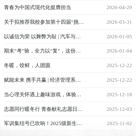
青春为中国式现代化挺膺担当
2026-04-29
关于拟推荐我校参加第十四届“挑战杯”福建省大学生创业计划竞赛项目的公示
2026-03-31
以诚信为荣 以舞弊为耻 | 汽车与现代交通系举办2025-2026学年第一学期诚信考试宣誓大会
2026-01-05
期末“考”验，全力以“复”，这份通关秘籍助你自信上场！
2026-01-04
冬暖，饺鲜，人团圆
2025-12-22
赋能未来 携手共赢 | 经济管理系两委一会授牌仪式圆满落幕
2025-12-22
当心理关怀遇上趣味游戏，体验值满格
2025-12-18
志愿同行暖冬行 青春献礼志愿日——我院国际志愿者活动日系列活动纪实
2025-12-03
军训集结号已吹响！2025级新生热血登场，淬炼筋骨向未来！
2025-11-02