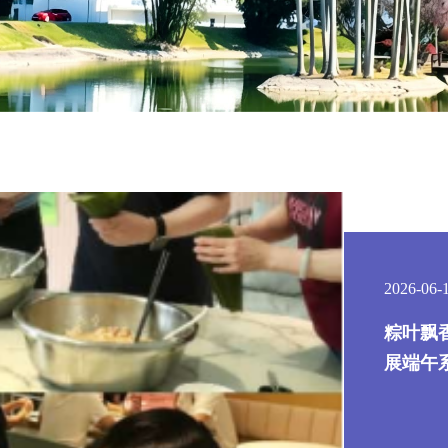
2026-06-
粽叶飘
展端午