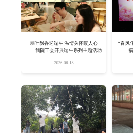
粽叶飘香迎端午 温情关怀暖人心
“春风
——我院工会开展端午系列主题活动
——福
祝“
2026-06-18