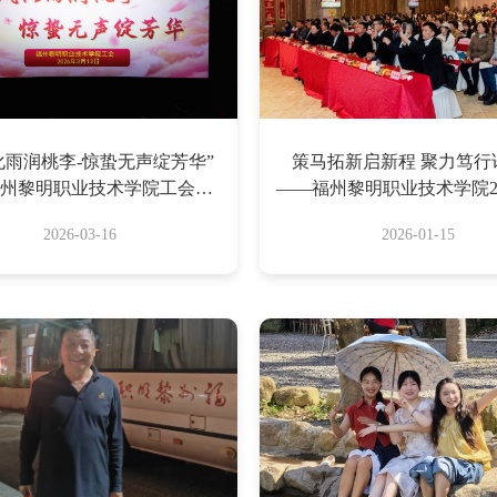
化雨润桃李-惊蛰无声绽芳华”
策马拓新启新程 聚力笃行
州黎明职业技术学院工会庆
——福州黎明职业技术学院20
三八妇女节”集体观影活动
职工迎新联欢会圆满
2026-03-16
2026-01-15