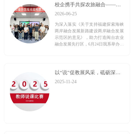
校企携手共探农旅融合——闽台高新农业示范观光园方案汇报会顺利举办
2026-06-25
为深入落实《关于支持福建探索海峡
两岸融合发展新路建设两岸融合发展
示范区的意见》，助力打造闽台农业
融合发展先行区，6月24日我系举办闽
台高新农业示范观光园构思方案汇报
会。本次项目由浩伦农业科技集团总
经理林君标先生发起，面向学院征
集“农业 + 文化”特色文旅设计方案。
以“说”促教展风采，砥砺深耕启新篇
2025-11-24