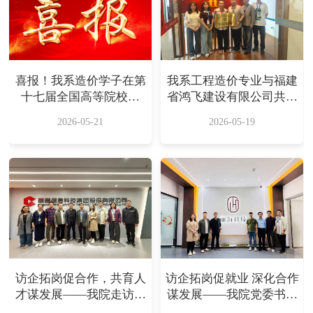
喜报！我系造价学子在第
我系工程造价专业与福建
十七届全国高等院校学
省鸿飞建设有限公司共建
生“斯维尔杯”数字城市创
实训基地，共育行业新人
2026-05-21
2026-05-19
新技术与应用大赛第二期
才
BIM建模个人赛中斩获佳
绩
访企拓岗促合作，共育人
访企拓岗促就业 深化合作
才谋发展——我院走访福
谋发展——我院党委书记
建晨曦信息科技集团股份
带队赴福州两家企业开展