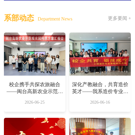
系部动态
更多要闻 +
Department News
校企携手共探农旅融合
深化产教融合，共育造价
——闽台高新农业示范观
英才——我系造价专业赴
光园方案汇报会顺利举办
福建省鸿飞建设有限公司
2026-06-25
2026-06-16
开展校外实践活动