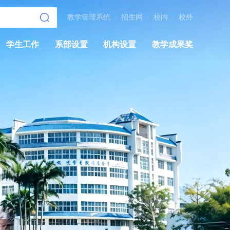
教学管理系统
·
招生网
·
校内
·
校外
学生工作
系部设置
机构设置
教学成果奖