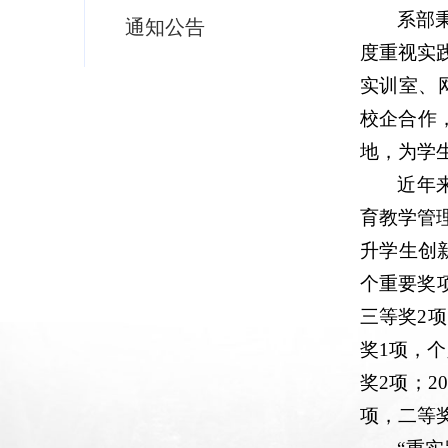
系部
通知公告
度重视实
实训室、
校企合作
地，为学
近年
育教学管
升学生创
个重要奖
三等奖2
奖1项，个
奖2项；2
项，二等