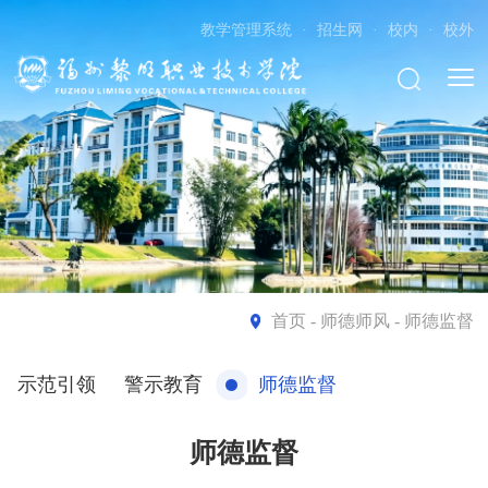
教学管理系统
·
招生网
·
校内
·
校外
首页
- 师德师风 - 师德监督
示范引领
警示教育
师德监督
师德监督