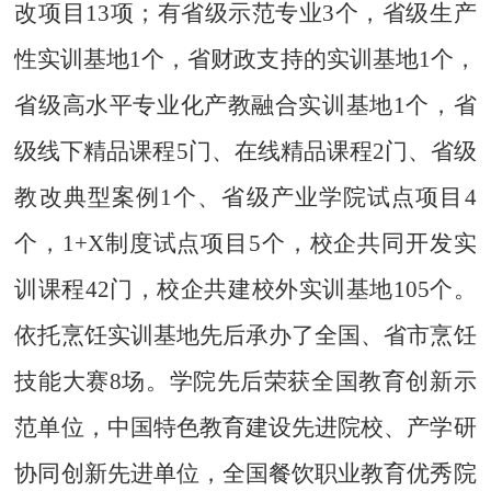
改项目
13项；有省级示范专业3个，省级生产
性实训基地1个，省财政支持的实训基地1个，
省
级
高水平专业化产教融合实训基地
1个
，
省
级
线下精品课程
5门、在线精品课程2门、
省级
教改典型案例
1个、
省级
产业学院试点项目
4
个
，
1+X制度试点项目5个，
校企共同开发实
训课程
42门，校企共建校外实训基地105个。
依托烹饪实训基地先后承办了全国、省市烹饪
技能大赛
8
场。学院先后荣获全国教育创新示
范单位，中国特色教育建设先进院校、产学研
协同创新先进单位，全国餐饮职业教育优秀院