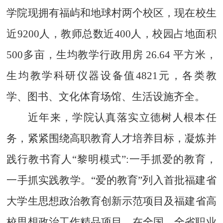
学院现拥有福屿和地球村两个校区
，
现在校生
近9200
人
，教师总数
近400
人，校园占地面积
500
多亩，生均教学行政用房
26.64
平方米，
生均教学科研仪器设备值
4821
元，各类教
学、
图书、文化
体育场馆、生活设施齐全
。
近年来，学院认真
落实
立德树人根本任
务，紧紧围绕高职教育人才培养目标，凝炼并
践行教书育人
“黎明模式”:一手抓爱的
教育，
一手抓实践教学
。
“爱的教育”列入首批福建省
大学生思想政治教育
创新
示范项目
及
福建省高
校思想政治工作精品项目。在全国、全省职业