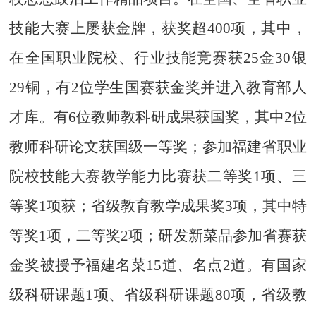
技能大赛上屡获金牌，获奖超
4
00项，其中，
在
全国职业院校、行业技能竞赛获
25金30银
29铜，有2
位
学生国赛获金奖
并
进入教育部人
才库。有
6位教师教科研成果获国奖，其中2位
教师科研论文获国级一等奖；
参加
福建省职业
院校技能大赛教学能力比赛获二等奖
1项、三
等奖1项获
；
省级教育教学成果奖
3项，其中特
等奖1项，二等奖2项；研发新菜品参加省赛获
金奖被授予福建名菜15道、名点2道。有国家
级科研课题1项、省级科研课题
80
项，省级教