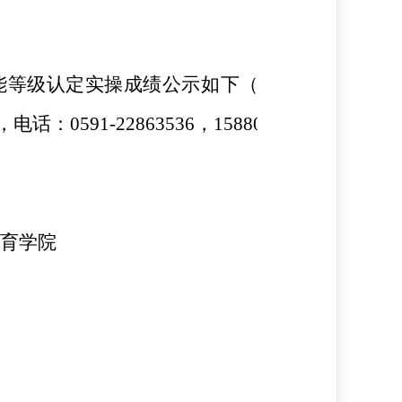
能等级认定实操成绩公示如下（详见附件），公
591-22863536，15880431718。
育学院