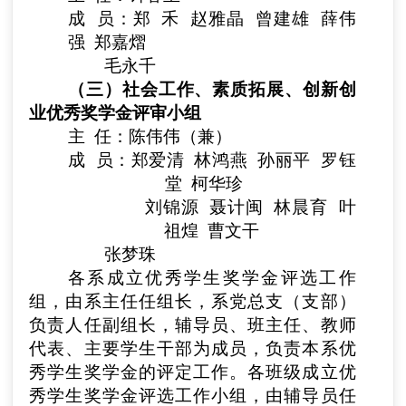
成 员：郑 禾 赵雅晶 曾建雄 薛伟
强 郑嘉熠
毛永千
（三）社会工作、素质拓展、创新创
业优秀奖学金评审小组
主 任：陈伟伟（兼）
成 员：郑爱清 林鸿燕 孙丽平 罗钰
堂 柯华珍
刘锦源 聂计闽 林晨育 叶
祖煌 曹文干
张梦珠
各系成立优秀学生奖学金评选工作
组，由系主任任组长，系党总支（支部）
负责人任副组长，辅导员、班主任、教师
代表、主要学生干部为成员，负责本系优
秀学生奖学金的评定工作。各班级成立优
秀学生奖学金评选工作小组，由辅导员任