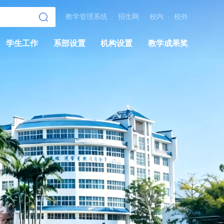
教学管理系统
·
招生网
·
校内
·
校外
学生工作
系部设置
机构设置
教学成果奖