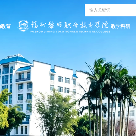
的教育
教学科研