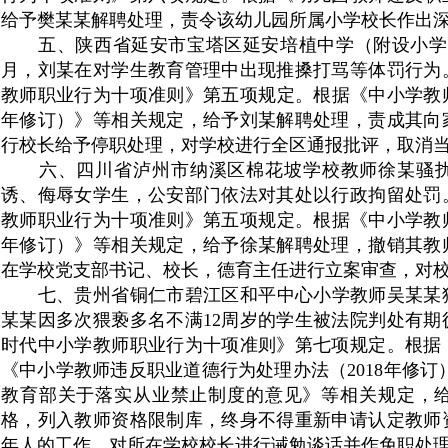
给予樊某某解聘处理，责令该幼儿园所属小学校长作出
五、陕西省延安市宝塔区延安培植中学（附设小学
月，刘某在对学生教育管理中出现推搡打骂等体罚行为
教师职业行为十项准则》第五项规定。根据《中小学教
年修订）》等相关规定，给予刘某解聘处理，责成其向
行校长给予停职处理，对学校进行全区通报批评，取消
六、四川省泸州市纳溪区棉花坡学校教师徐某骚
诱、侮辱女学生，公安部门依法对其处以行政拘留处罚
教师职业行为十项准则》第五项规定。根据《中小学教
年修订）》等相关规定，给予徐某解聘处理，撤销其教
在学校党支部书记、校长，德育主任进行立案审查，对
七、贵州省铜仁市碧江区和平中心小学教师吴某某
某某因多次猥亵多名不满
12
周岁的学生被法院判处有期
时代中小学教师职业行为十项准则》第七项规定。根据
《中小学教师违反职业道德行为处理办法（
2018
年修订
教育部关于落实从业禁止制度的意见》等相关规定，
格，列入教师资格限制库，终身不得重新申请认定教师
年人的工作。对所在学校校长进行诫勉谈话并作免职处