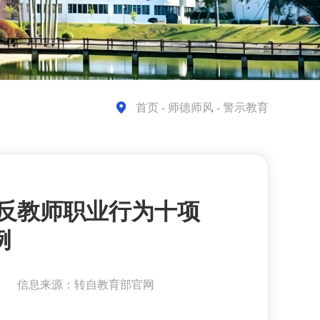
首页
- 师德师风 - 警示教育
反教师职业行为十项
例
信息来源：转自教育部官网