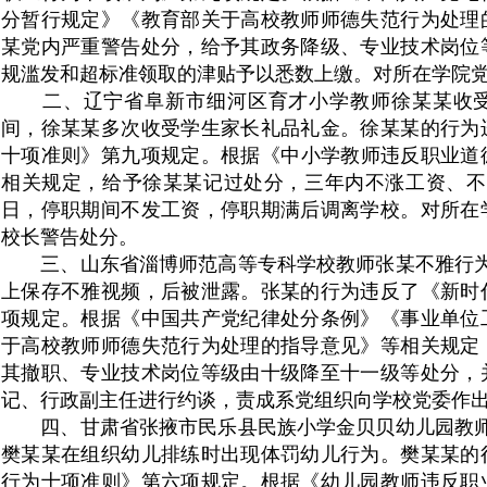
分暂行规定》《教育部关于高校教师师德失范行为处理
某党内严重警告处分，给予其政务降级、专业技术岗位
规滥发和超标准领取的津贴予以悉数上缴。对所在学院
二、辽宁省阜新市细河区育才小学教师徐某某收
间，徐某某多次收受学生家长礼品礼金。徐某某的行为
十项准则》第九项规定。根据《中小学教师违反职业道
相关规定，给予徐某某记过处分，三年内不涨工资、不
日，停职期间不发工资，停职期满后调离学校。对所在
校长警告处分。
三、山东省淄博师范高等专科学校教师张某不雅行
上保存不雅视频，后被泄露。张某的行为违反了《新时
项规定。根据《中国共产党纪律处分条例》《事业单位
于高校教师师德失范行为处理的指导意见》等相关规定
其撤职、专业技术岗位等级由十级降至十一级等处分，
记、行政副主任进行约谈，责成系党组织向学校党委作
四、甘肃省张掖市民乐县民族小学金贝贝幼儿园教
樊某某在组织幼儿排练时出现体罚幼儿行为。樊某某的
行为十项准则》第六项规定。根据《幼儿园教师违反职