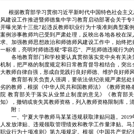
根据教育部学习贯彻习近平新时代中国特色社会主义
风建设工作推进暨师德集中学习教育启动部署会关于专
开曝光第十三批
7
起违反教师职业行为十项准则典型案
案例涉事教师均已受到严肃处理，反映出各地各校在深
求、加强教师思想政治和师德师风建设工作中，始终把
一标准，亮明对师德违规“零容忍”、严惩师德违规行为
各地教育部门和学校要认真贯彻落实党中央有关决策
机制，把严格的制度规定和日常教育督导相结合，突出
大教师自律自强，形成自觉践行良好师德、维护良好师
教育部有关负责人强调，要依法依纪依规严肃惩处师
劣的教师，根据《中华人民共和国教师法》《教师资格
院 教育部关于落实从业禁止制度的意见》《教育部
知》，撤销或丧失其教师资格，列入教师资格限制库，
附：
一、宁夏大学教师马某某违规获取津贴问题。
2019
人发放津贴、违规领取管理绩效和教学工作量津贴。马
职业行为十项准则》第九项规定。根据《中国共产党纪