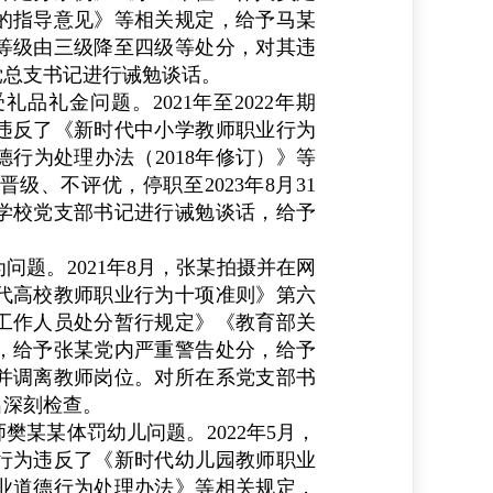
的指导意见》等相关规定，给予马某
等级由三级降至四级等处分，对其违
党总支书记进行诫勉谈话。
受礼品礼金问题。
2021
年至
2022
年期
违反了《新时代中小学教师职业行为
德行为处理办法（
2018
年修订）》等
晋级、不评优，停职至
2023
年
8
月
31
学校党支部书记进行诫勉谈话，给予
为问题。
2021
年
8
月，张某拍摄并在网
代高校教师职业行为十项准则》第六
工作人员处分暂行规定》《教育部关
，给予张某党内严重警告处分，给予
并调离教师岗位。对所在系党支部书
出深刻检查。
师樊某某体罚幼儿问题。
2022
年
5
月，
行为违反了《新时代幼儿园教师职业
业道德行为处理办法》等相关规定，