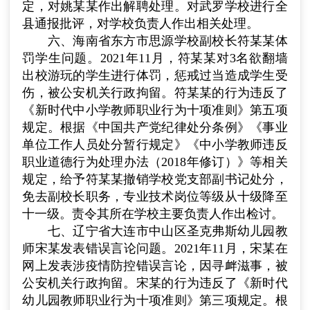
定，对姚某某作出解聘处理。对武罗学校进行全
县通报批评，对学校负责人作出相关处理。
六、海南省东方市思源学校副校长符某某体
罚学生问题。
2021
年
11
月，符某某对
3
名欲翻墙
出校游玩的学生进行体罚，惩戒过当造成学生受
伤，被公安机关行政拘留。符某某的行为违反了
《新时代中小学教师职业行为十项准则》第五项
规定。根据《中国共产党纪律处分条例》《事业
单位工作人员处分暂行规定》《中小学教师违反
职业道德行为处理办法（
2018
年修订）》等相关
规定，给予符某某撤销学校党支部副书记处分，
免去副校长职务，专业技术岗位等级从十级降至
十一级。责令其所在学校主要负责人作出检讨。
七、辽宁省大连市中山区圣克弗斯幼儿园教
师宋某发表错误言论问题。
2021
年
11
月，宋某在
网上发表涉疫情防控错误言论，因寻衅滋事，被
公安机关行政拘留。宋某的行为违反了《新时代
幼儿园教师职业行为十项准则》第三项规定。根