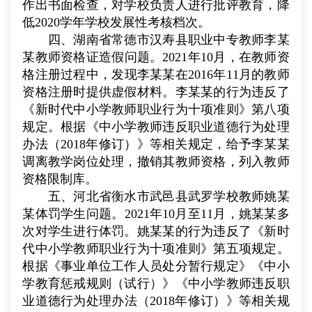
作出书面检查，对学校负责人进行批评教育，降
低
2020
学年学校发展性考核档次。
四、湖南省常德市汉寿县职业中专教师李某
某教师资格证造假问题。
2021
年
10
月，在教师资
格注册过程中，发现李某某在
2016
年
11
月的教师
资格注册时提供虚假材料。李某某的行为违反了
《新时代中小学教师职业行为十项准则》第八项
规定。根据《中小学教师违反职业道德行为处理
办法（
2018
年修订）》等相关规定，给予李某某
调离教学岗位处理，撤销其教师资格，列入教师
资格限制库。
五、河北省衡水市武邑县武罗学校教师姚某
某体罚学生问题。
2021
年
10
月至
11
月，姚某某多
次对学生进行体罚。姚某某的行为违反了《新时
代中小学教师职业行为十项准则》第五项规定。
根据《事业单位工作人员处分暂行规定》《中小
学教育惩戒规则（试行）》《中小学教师违反职
业道德行为处理办法（
2018
年修订）》等相关规