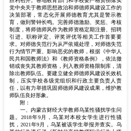
胜利召开。各地教育部门和学校要严格贯彻落实
党中央关于教师思想政治和师德师风建设工作的
决策部署，常态化开展师德教育尤其是警示教
育，做到警钟长鸣。完善师德激励、奖惩、考核
制度，将师德师风作为教师资格定期注册、招聘
引进、职称评定、评奖评优等相关工作首要要
求。对师德失范行为从严依规处理，对师德失范
行为情节严重、影响恶劣的教师，根据《中华人
民共和国教师法》和《教师资格条例》，依法撤
销或丧失其教师资格，列入教师资格限制库，清
除出教师队伍。要建立健全师德师风建设长效机
制，压实学校各级党组织和行政主要负责人责
任，以有力举措巩固师德师风建设成果，维护教
师队伍良好形象。
附：
一、内蒙古财经大学教师乌某性骚扰学生问
题。
2018
年
9
月，乌某对本校女学生进行性骚
扰，
2021
年
9
月，乌某被该学生举报并查实。乌