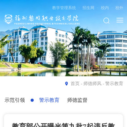
教学管理系统
·
招生网
·
校内
·
校外
首页
- 师德师风 - 警示教育
示范引领
警示教育
师德监督
教育部公开曝光第九批7起违反教