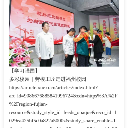
【学习强国】
多彩校园｜劳模工匠走进福州校园
https://article.xuexi.cn/articles/index.html?
art_id=9086676885841996724&cdn=https%3A%2F
%2Fregion-fujian-
resource&study_style_id=feeds_opaque&reco_id=1
029ea425bf5c0a822a5000z&study_share_enable=1