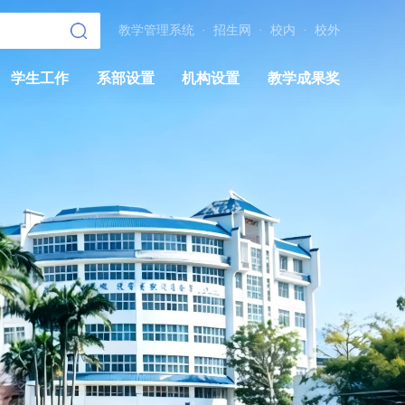
教学管理系统
·
招生网
·
校内
·
校外
学生工作
系部设置
机构设置
教学成果奖