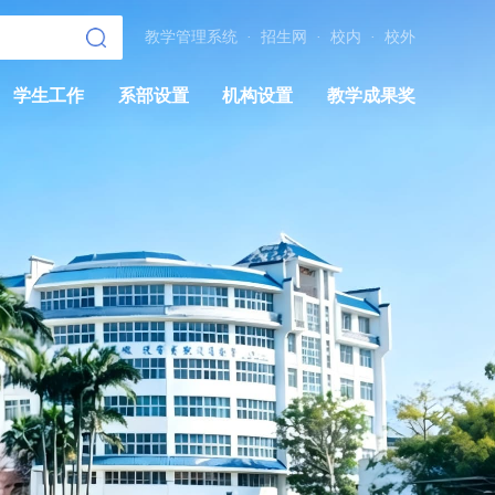
教学管理系统
·
招生网
·
校内
·
校外
学生工作
系部设置
机构设置
教学成果奖