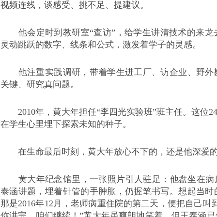
视频连线，谈感受、挑不足、提建议。
他会定时到教研室“查访”，给学生讲清技术的来龙
灵动跳跃的数字、线条和公式，激发着学子的灵感。
他注重实践调研，带着学生进工厂、访企业、野外勘
关键、研究真问题。
2010年，黄大年担任“李四光实验班”班主任。这位2
在学生心里埋下探索未知的种子。
在生命最后时刻，黄大年放心不下的，还是他深爱的
黄大年纪念馆里，一张照片引人驻足：他盘坐在病床
泰涵讲题，埋着针管的手肿胀，仍握笔书写。想起当时
那是2016年12月，老师病重住院的第二天，便把自己
你讲完，咱们继续！”黄大年虽爽朗地笑着，但王泰涵