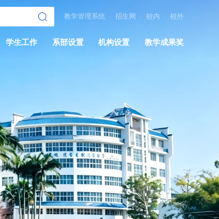
教学管理系统
·
招生网
·
校内
·
校外
学生工作
系部设置
机构设置
教学成果奖