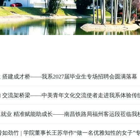
 搭建成才桥——我系2027届毕业生专场招聘会圆满落幕
韵 交流架桥梁——中美青年文化交流使者走进我系体验传
就业 精准赋能助成长——南昌铁路局福州客运段莅临我
招聘
骨如劲竹 | 学院董事长王苏华作“做一名优雅知性的女子”