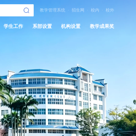
教学管理系统
·
招生网
·
校内
·
校外
学生工作
系部设置
机构设置
教学成果奖