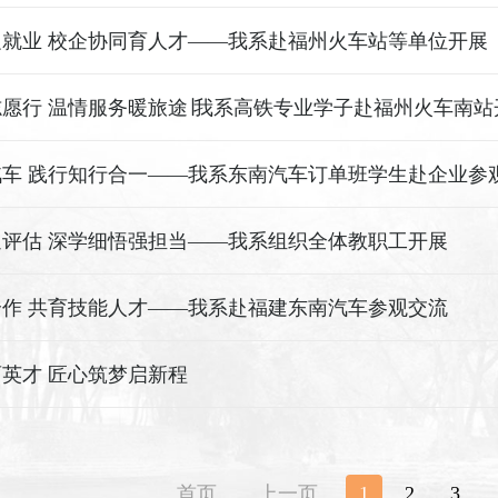
就业 校企协同育人才——我系赴福州火车站等单位开展
”专项工作
愿行 温情服务暖旅途∣我系高铁专业学子赴福州火车南站
愿服务
汽车 践行知行合一——我系东南汽车订单班学生赴企业参
评估 深学细悟强担当——我系组织全体教职工开展
应知应会”专题学习
作 共育技能人才——我系赴福建东南汽车参观交流
英才 匠心筑梦启新程
与东南汽车订单班开班仪式圆满举行
首页
上一页
1
2
3