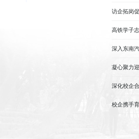
访企拓岗促
“访企拓岗
高铁学子志
劳动节志
深入东南
凝心聚力迎
教学评估“
深化校企合
校企携手育
——我系