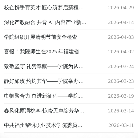
校企携手育英才 匠心筑梦启新程——汽车与现代交通系与东南汽车订单班开班仪式圆满举行
2026-04-29
深化产教融合 共育 AI 内容产业新人才
2026-04-14
学院组织开展清明节前安全检查
2026-04-03
喜报！我院师生在2025 年福建省农村电子商务师职业技能竞赛中喜获佳绩
2026-04-02
致敬坚守 礼赞奉献——学院为从教十年以上教职工颁荣誉证书
2026-03-24
静好如玫 灼灼其华——学院举办女性成长沙龙活动
2026-03-23
巾帼聚合力 奋进新征程——学院妇联成立大会暨第一次妇女代表大会圆满召开
2026-03-19
春风化雨润桃李-惊蛰无声绽芳华——福州黎明职业技术学院工会庆祝“三八妇女节”集体观影活动
2026-03-14
中共福州黎明职业技术学院委员会召开树立和践行正确政绩观学习教育动员部署会
2026-03-11