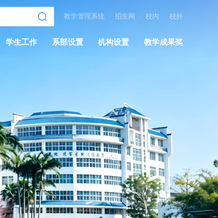
教学管理系统
·
招生网
·
校内
·
校外
学生工作
系部设置
机构设置
教学成果奖