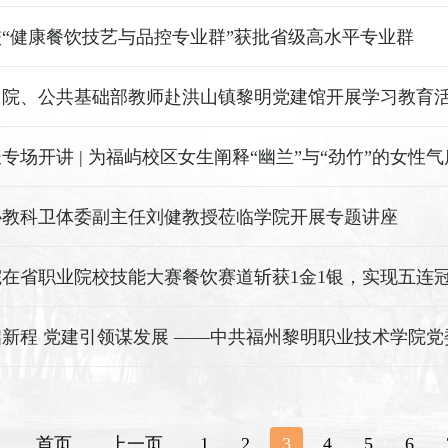
“健康餐饮技艺与品控专业群”获批省级高水平专业群
马院、公共基础部教师赴洪山镇黎明党建馆开展学习教育
专场开讲 | 为福屿校区女生阐释“幽兰”与“劲竹”的女性
协教科卫体委副主任刘健教授莅临学院开展专题讲座
在省职业院校技能大赛餐饮赛道斩获1金1银，实现五连
首页
上一页
1
2
3
4
5
6