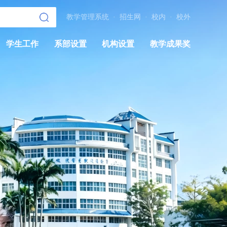
教学管理系统
·
招生网
·
校内
·
校外
学生工作
系部设置
机构设置
教学成果奖