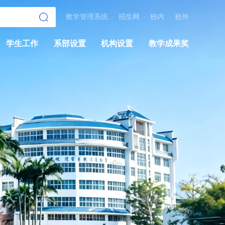
教学管理系统
·
招生网
·
校内
·
校外
学生工作
系部设置
机构设置
教学成果奖