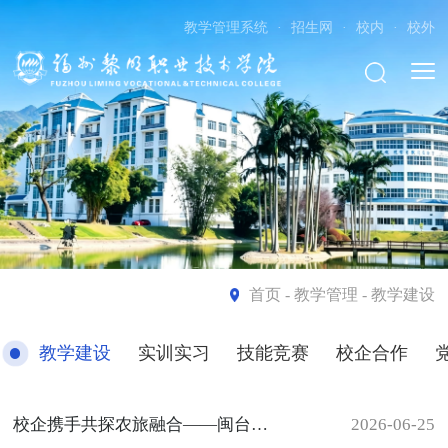
教学管理系统
·
招生网
·
校内
·
校外
首页
- 教学管理 - 教学建设
教学建设
实训实习
技能竞赛
校企合作
校企携手共探农旅融合——闽台高新农业示范观光园方案汇报会顺利举办
2026-06-25