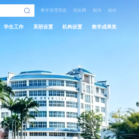
教学管理系统
·
招生网
·
校内
·
校外
学生工作
系部设置
机构设置
教学成果奖