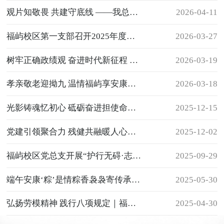
观片知敬畏 共建守底线 ——我总支联合福屿社区组织观看警示教育片《角头》
2026-04-11
福屿校区第一支部召开2025年度专题组织生活会暨民主评议党员
2026-03-27
树牢正确政绩观 奋进时代新征程 ——福屿校区党总支召开“树立和践行正确政绩观学习教育”动员部署
2026-03-19
孝亲敬老迎拗九 温情福屿享安康｜福屿校区拗九节主题活动圆满落幕
2026-03-18
光影铸魂忆初心 砥砺奋进担使命——福屿校区党总支组织观看《得闲谨制》主题党日活动
2025-12-15
党建引领聚合力 残健共融暖人心——福屿校区党总支组织参与“巾帼普法八闽行”主题活动
2025-12-02
福屿校区党总支开展“护行无碍·志愿同行”主题党日活动 赋能党员助残服务实效
2025-09-29
端午安康‘粽’是情粽香袅袅寄传承——福屿校区党总支联合福屿社区党支部开展端午主题党日活动
2025-05-30
弘扬劳模精神 践行八项规定｜福屿校区党总支走进福州市文化宫开展党日活动
2025-04-30