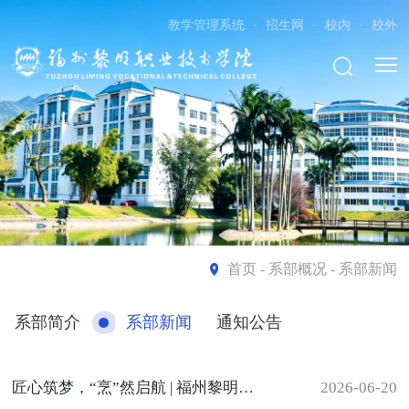
教学管理系统
·
招生网
·
校内
·
校外
首页
- 系部概况 - 系部新闻
系部简介
系部新闻
通知公告
匠心筑梦，“烹”然启航 | 福州黎明职业技术学院烹饪系学生实习双选会圆满落幕
2026-06-20