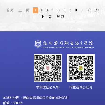
首页
上一页
1
2
3
4
5
6
7
8
...
23
24
下一页
尾页
学校微信公众号
招生咨询公众号
地球村校区：福建省福州闽侯县南屿镇地球村
邮编：350109