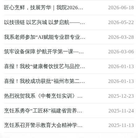
匠心烹鲜，技展芳华｜我院2026届烹饪系毕业设计作品展圆满落幕
2026-06-18
以技强链 以艺兴城 以梦启航——我校烹饪系 2026 年职业技能竞赛启动
2026-05-22
我系老师参加“AI赋能专业群专业核心课程改造”工作坊培训
2026-03-28
筑牢设备保障 护航开学第一课——我系开展开学前设备检查及首日巡课工作
2026-03-06
喜报！我校“健康餐饮技艺与品控专业群”获批省级高水平专业群
2026-01-13
喜报！我校成功获批“福州市第二批大中小学课程思政一体化教研创新团队”
2026-01-13
热烈祝贺我系《中餐烹饪实训》课程成功获评课程思政示范课程！
2025-12-23
烹饪系勇夺“工匠杯”福建省营养配餐员职业技能竞赛团体一等奖
2025-11-24
烹饪系召开警示教育大会精神学习暨表态会议​
2025-11-13