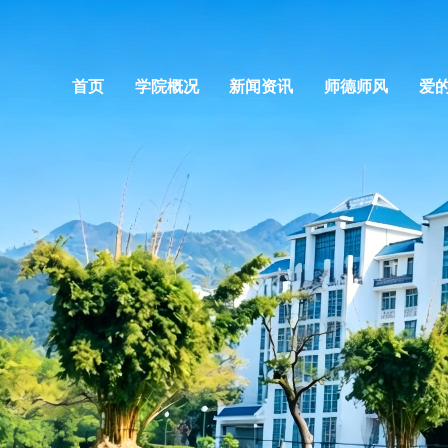
首页
学院概况
新闻资讯
师德师风
爱