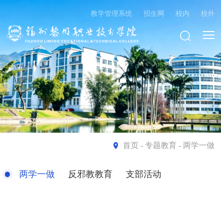
教学管理系统
·
招生网
·
校内
·
校外
首页
- 专题教育 - 两学一做
两学一做
反邪教教育
支部活动