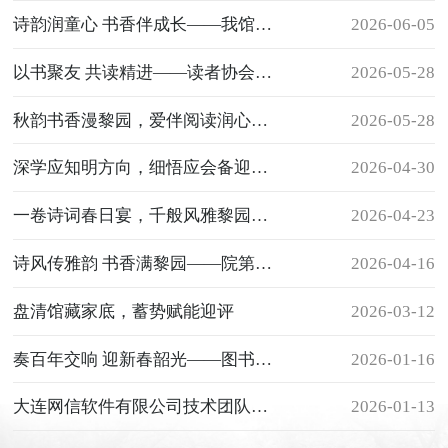
诗韵润童心 书香伴成长——我馆携读协会员赴双龙小学(分校)开展古诗文阅读助学活动
2026-06-05
以书聚友 共读精进——读者协会举办阅读交流分享会
2026-05-28
秋韵书香漫黎园，爱伴阅读润心田——记2025年秋季校园书香文化节颁奖典礼
2026-05-28
深学应知明方向，细悟应会备迎评 ——我馆召开“应知应会”专题学习会议
2026-04-30
一卷诗词春日宴，千般风雅黎园情——院第七届“读吧！黎明”古诗文知识大赛圆满落幕
2026-04-23
诗风传雅韵 书香满黎园——院第七届“读吧！黎明”古诗文知识大赛初赛顺利举行
2026-04-16
盘清馆藏家底，蓄势赋能迎评
2026-03-12
奏百年交响 迎新春韶光——图书馆与现代交通系工会参演院新春团拜会节目获二等奖
2026-01-16
大连网信软件有限公司技术团队回访我院图书馆 助力服务优化与智慧化探索
2026-01-13