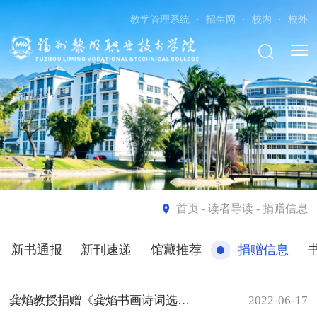
教学管理系统
·
招生网
·
校内
·
校外
首页
- 读者导读 - 捐赠信息
新书通报
新刊速递
馆藏推荐
捐赠信息
龚焰教授捐赠《龚焰书画诗词选集》
2022-06-17