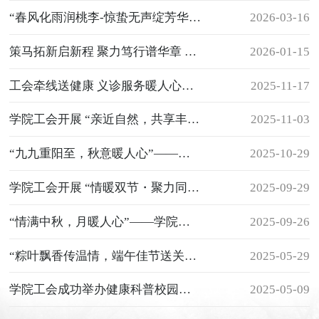
“春风化雨润桃李-惊蛰无声绽芳华” ——福州黎明职业技术学院工会庆祝“三八妇女节”集体观影活动
2026-03-16
策马拓新启新程 聚力笃行谱华章 ——福州黎明职业技术学院2026年教职工迎新联欢会圆满落幕
2026-01-15
工会牵线送健康 义诊服务暖人心—— 学院工会开展为期两天的中医义诊活动
2025-11-17
学院工会开展 “亲近自然，共享丰收” ——橄榄采摘活动
2025-11-03
“九九重阳至，秋意暖人心”——学院工会开展 2025年重阳节活动
2025-10-29
学院工会开展 “情暖双节・聚力同行” 主题团建活动
2025-09-29
“情满中秋，月暖人心”——学院工会开展 2025年中秋节活动
2025-09-26
“粽叶飘香传温情，端午佳节送关怀”——学院工会开展2025年端午节活动
2025-05-29
学院工会成功举办健康科普校园行活动
2025-05-09