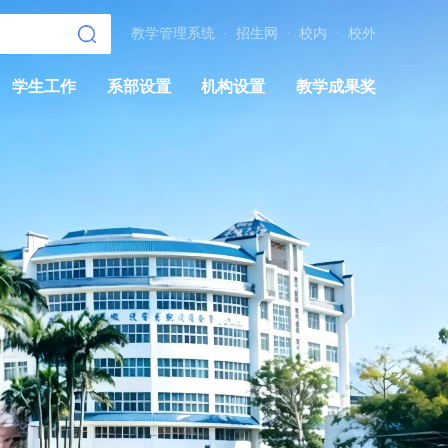
教学管理系统
·
招生网
·
校内
·
校外
学生工作
系部设置
机构设置
教学成果奖