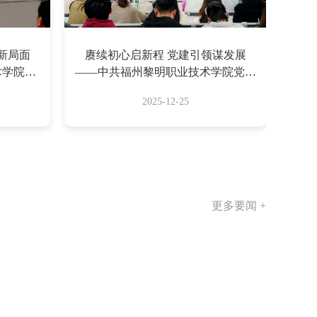
新局面
赓续初心启新程 党建引领谋发展
术学院委
——中共福州黎明职业技术学院党委
届四中全
换届选举党员大会顺利召开
2025-12-25
更多要闻 +