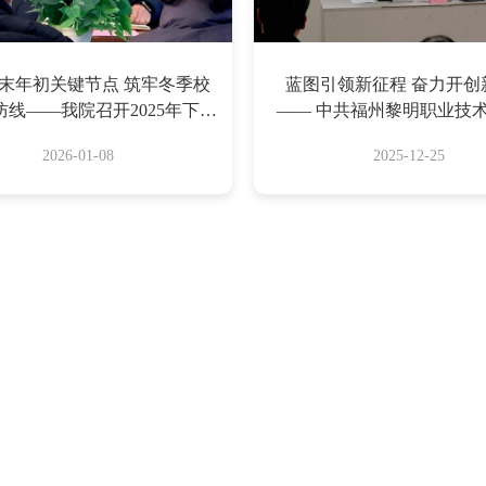
末年初关键节点 筑牢冬季校
蓝图引领新征程 奋力开创
防线——我院召开2025年下半
—— 中共福州黎明职业技
安全稳定形势分析研判会
员会召开学习贯彻党的二十
2026-01-08
2025-12-25
会精神宣讲报告会