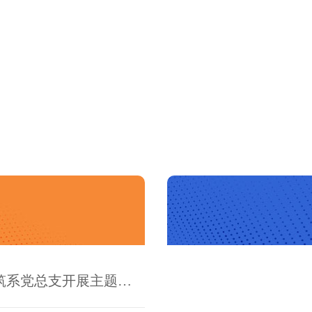
厚植文脉底蕴 淬炼清廉初心——艺术与建筑系党总支开展主题党日研学活动