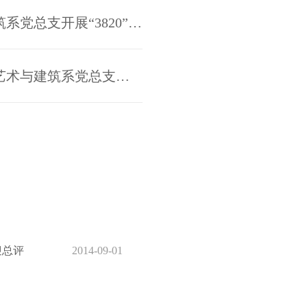
感悟战略伟力 涵养清廉实干——艺术与建筑系党总支开展“3820”战略工程成就展主题党日活动
践行马上就办作风 淬炼实干清廉初心——艺术与建筑系党总支开展主题党日活动
迎总评
2014-09-01