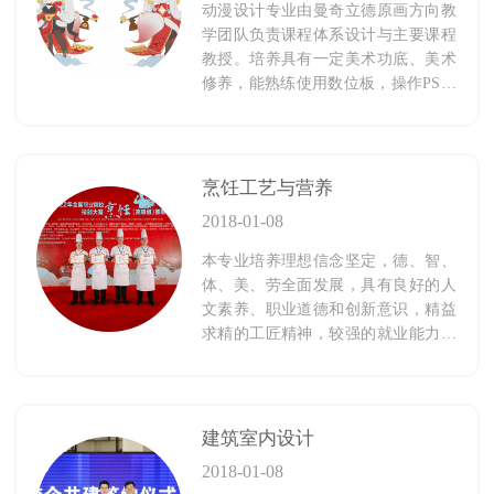
动漫设计专业由曼奇立德原画方向教
学团队负责课程体系设计与主要课程
教授。培养具有一定美术功底、美术
修养，能熟练使用数位板，操作PS、
sai等软件，基本具备数字艺术插图、
二维和三维基础制作、角色插图设
计、立绘等技能进行数字创意设计、
游戏美术设计、原画设计，能够完成
烹饪工艺与营养
对游戏人物形象进行设计、绘画，同
2018-01-08
人设计、动漫角色设计、插图设计等
工作的专业动漫人才。
本专业培养理想信念坚定，德、智、
体、美、劳全面发展，具有良好的人
文素养、职业道德和创新意识，精益
求精的工匠精神，较强的就业能力和
可持续发展的能力，掌握现代理念的
烹饪操作技能以及营养配餐、厨政管
理、餐饮管理等业务知识，能适应现
代餐饮业、酒店业发展需要的高端复
建筑室内设计
合型创新技术技能人才。
2018-01-08