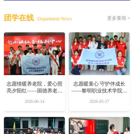
团学在线
更多要闻 +
Department News
志愿情暖养老院，爱心照
志愿暖童心 守护伴成长
亮夕阳红——国德养老院
——黎明职业技术学院志
赶集日主题活动
愿者走进塘前乡中心小学
2026-06-14
2026-05-27
开展关爱活动