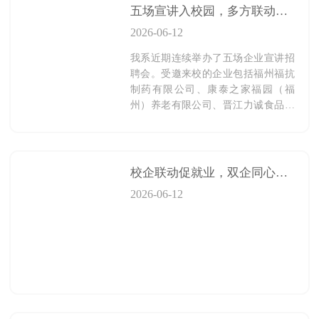
五场宣讲入校园，多方联动助实习 ——药学与健康管理系开展实习招聘会
2026-06-12
我系近期连续举办了五场企业宣讲招
聘会。受邀来校的企业包括福州福抗
制药有限公司、康泰之家福园（福
州）养老有限公司、晋江力诚食品有
限公司、福州易缇秀健康管理有限公
司、福州恩典之家健康管理有限公
司，涵盖医药、养老、食品、健康管
理等多个领域，为学生们提供了多元
校企联动促就业，双企同心助实习——恩典之路与易缇秀联袂开启健康管理专业实习新篇章
化的实习与就业选择。
2026-06-12