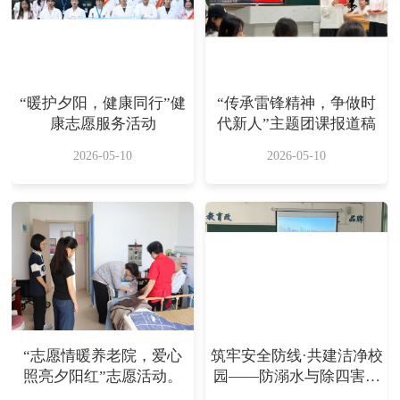
“暖护夕阳，健康同行”健
“传承雷锋精神，争做时
康志愿服务活动
代新人”主题团课报道稿
2026-05-10
2026-05-10
“志愿情暖养老院，爱心
筑牢安全防线·共建洁净校
照亮夕阳红”志愿活动。
园——防溺水与除四害主
题班会