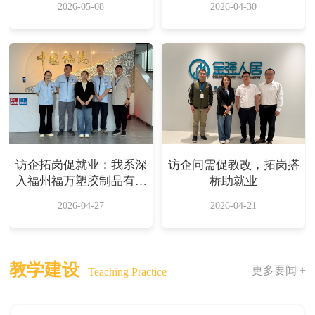
2026-05-08
2026-04-30
有限公司
访企拓岗专项行动
访企拓岗促就业：我系深
访企问需促教改，拓岗搭
入福州福万塑胶制品有限
桥助就业
公司考察交流
2026-04-27
2026-04-21
教学建设
更多要闻 +
Teaching Practice