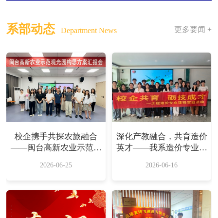
系部动态
更多要闻 +
Department News
校企携手共探农旅融合
深化产教融合，共育造价
——闽台高新农业示范观
英才——我系造价专业赴
光园方案汇报会顺利举办
福建省鸿飞建设有限公司
2026-06-25
2026-06-16
开展校外实践活动