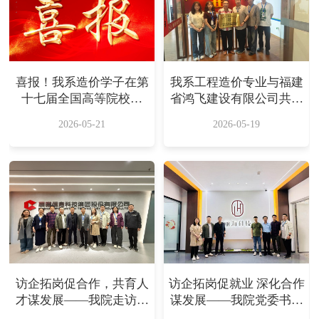
喜报！我系造价学子在第
我系工程造价专业与福建
十七届全国高等院校学
省鸿飞建设有限公司共建
生“斯维尔杯”数字城市创
实训基地，共育行业新人
2026-05-21
2026-05-19
新技术与应用大赛第二期
才
BIM建模个人赛中斩获佳
绩
访企拓岗促合作，共育人
访企拓岗促就业 深化合作
才谋发展——我院走访福
谋发展——我院党委书记
建晨曦信息科技集团股份
带队赴福州两家企业开展