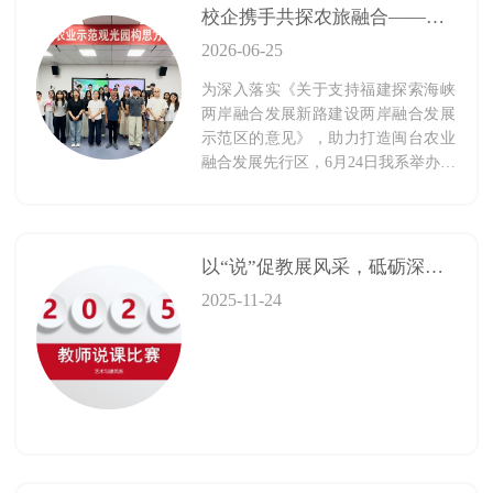
校企携手共探农旅融合——闽台高新农业示范观光园方案汇报会顺利举办
2026-06-25
为深入落实《关于支持福建探索海峡
两岸融合发展新路建设两岸融合发展
示范区的意见》，助力打造闽台农业
融合发展先行区，6月24日我系举办闽
台高新农业示范观光园构思方案汇报
会。本次项目由浩伦农业科技集团总
经理林君标先生发起，面向学院征
集“农业 + 文化”特色文旅设计方案。
以“说”促教展风采，砥砺深耕启新篇
2025-11-24