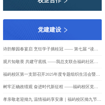
校企合作
党建建设
诗韵黎园春宴启 烹饪学子摘桂冠 —— 第七届 “读吧！黎明” 古诗文大赛圆满落幕
观片知敬畏 共建守底线 ——我总支联合福屿社区组织观看警示教育片《角头》
福屿校区第一支部召开2025年度专题组织生活会暨民主评议党员
树牢正确政绩观 奋进时代新征程 ——福屿校区党总支召开“树立和践行正确政绩观学习教育”动员部署
孝亲敬老迎拗九 温情福屿享安康｜福屿校区拗九节主题活动圆满落幕