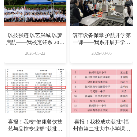
以技强链 以艺兴城 以梦
筑牢设备保障 护航开学第
启航——我校烹饪系 2026
一课——我系开展开学前
年职业技能竞赛启动
设备检查及首日巡课工作
2026-05-22
2026-03-06
喜报！我校“健康餐饮技
喜报！我校成功获批“福
艺与品控专业群”获批省
州市第二批大中小学课程
级高水平专业群
思政一体化教研创新团