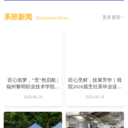
系部新闻
更多要闻 +
Department News
匠心筑梦，“烹”然启航 |
匠心烹鲜，技展芳华｜我
福州黎明职业技术学院烹
院2026届烹饪系毕业设计
饪系学生实习双选会圆满
作品展圆满落幕
2026-06-20
2026-06-18
落幕