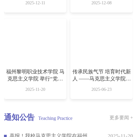
2025-12-11
2025-12-08
路径
福州黎明职业技术学院 马
传承民族气节 培育时代新
克思主义学院 举行“党的
人 ——马克思主义学院与
二十届四中全会精神”融
公共基础部直属党支部 赴
2025-11-20
2025-06-23
入思政课集体备课会
林则徐纪念馆开展党性教
育党日活动​
通知公告
更多要闻 +
Teaching Practice
喜报！我校马克思主义学院在福州市思政课教师“大练兵”交流展示活动中列入第三批百堂思政示范课（金课）
2025-11-20