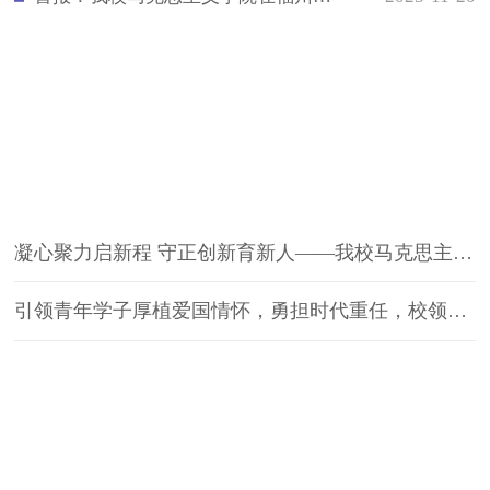
爱的教育
凝心聚力启新程 守正创新育新人——我校马克思主义学院召开集体备课会暨新入职教师培训活动
引领青年学子厚植爱国情怀，勇担时代重任，校领导开展“形势与政策”专题讲座
党建园地