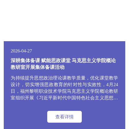
2026-04-27
深耕集体备课 赋能思政课堂 马克思主义学院概论
教研室开展集体备课活动
为持续提升思想政治理论课教学质量，优化课堂教学
设计，切实增强思政教育的针对性与实效性，4月24
日，福州黎明职业技术学院马克思主义学院概论教研
室组织开展《习近平新时代中国特色社会主义思想概
论》课程集体备课会，本次备课聚焦第十一章“以保
障和改善民生为重点加强社会建设”展开专题研讨。
查看详情
学院院长范超峰出席会议，会议由学院副教授魏立娜
主持，概论教研室全体教师参会。