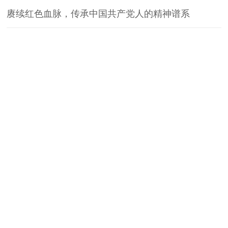
赓续红色血脉，传承中国共产党人的精神谱系
学校微信公众号
招生咨询公众号
地球村校区：福建省福州闽侯县南屿镇地球村
邮编：350109