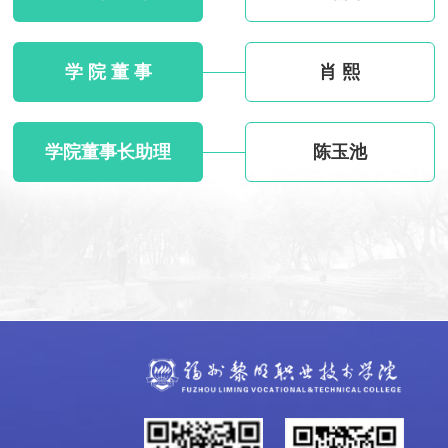
学 院 董 事
肖 熙
学院董事长助理
陈玉池