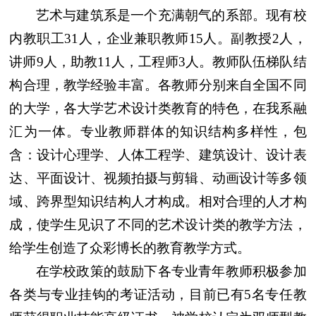
艺术与建筑系是一个充满朝气的系部。现有
校
内
教职工
31
人，企业兼职教师
15
人
。
副教授2人，
讲师9人，助教11人，工程师
3
人。教师队伍梯队结
构合理，教学经验丰富。各教师
分别来自全国不同
的大学，各大学艺术设计类教育的特色，在我系融
汇为一体。专业教师群体的知识结构多样性，包
含：设计心理学、人体工程学、建筑设计、设计表
达、
平面设计
、
视频拍摄与剪辑
、
动画设计
等多领
域、跨界型知识结构人才构成。相对合理的人才构
成，使学生见识了不同的艺术设计类的教学方法，
给学生创造了众彩博长的教育教学方式。
在学校政策的鼓励下
各
专业青年教师积极参加
各类与专业挂钩的考证活动，目前已有
5
名
专任教