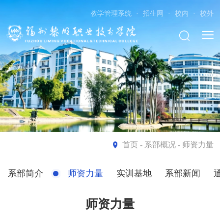
教学管理系统
·
招生网
·
校内
·
校外
首页
- 系部概况 - 师资力量
系部简介
师资力量
实训基地
系部新闻
师资力量