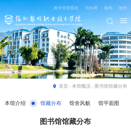
教学管理系统
·
招生网
·
校内
·
校外
首页
- 本馆概况 - 图书馆馆藏分布
本馆介绍
馆藏分布
馆舍风貌
馆平面图
图书馆馆藏分布