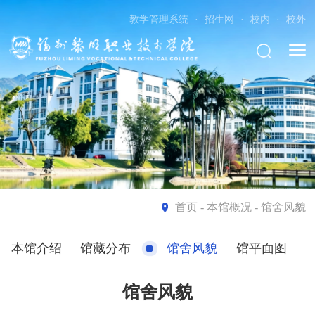
教学管理系统
·
招生网
·
校内
·
校外
首页
- 本馆概况 - 馆舍风貌
本馆介绍
馆藏分布
馆舍风貌
馆平面图
馆舍风貌