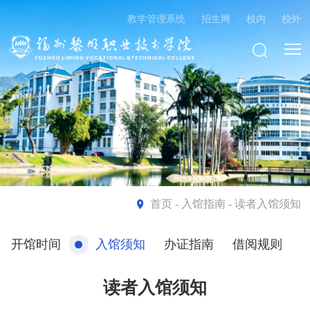
教学管理系统
·
招生网
·
校内
·
校外
首页
- 入馆指南 - 读者入馆须知
开馆时间
入馆须知
办证指南
借阅规则
读者入馆须知