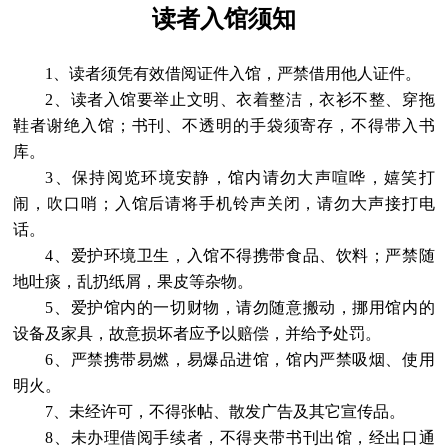
读者入馆须知
1
、读者须凭有效借阅证件入馆，严禁借用他人证件。
2
、读者入馆要举止文明、衣着整洁，衣衫不整、穿拖
鞋者谢绝入馆；书刊、不透明的手袋须寄存，不得带入书
库。
3
、保持阅览环境安静，馆内请勿大声喧哗，嬉笑打
闹，吹口哨；入馆后请将手机铃声关闭，请勿大声接打电
话。
4
、爱护环境卫生，入馆不得携带食品、饮料；严禁随
地吐痰，乱扔纸屑，果皮等杂物。
5
、爱护馆内的一切财物，请勿随意搬动，挪用馆内的
设备及家具，故意损坏者应予以赔偿，并给予处罚。
6
、严禁携带易燃，易爆品进馆，馆内严禁吸烟、使用
明火。
7
、未经许可，不得张帖、散发广告及其它宣传品。
8
、未办理借阅手续者，不得夹带书刊出馆，经出口通