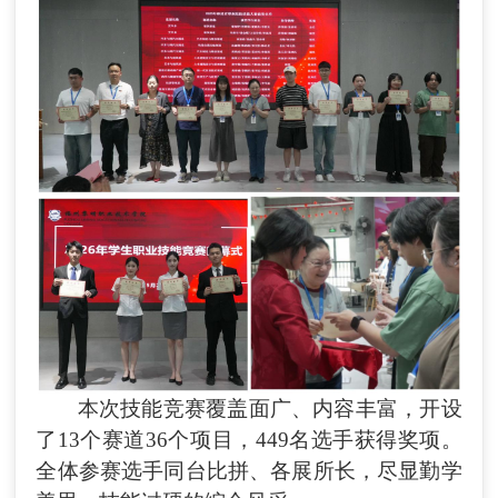
本次技能竞赛覆盖面广、内容丰富，开设
了
13个赛道36
个项目
，
449
名
选手获得奖项。
全体参赛选手同台比拼、各展所长，尽显勤学