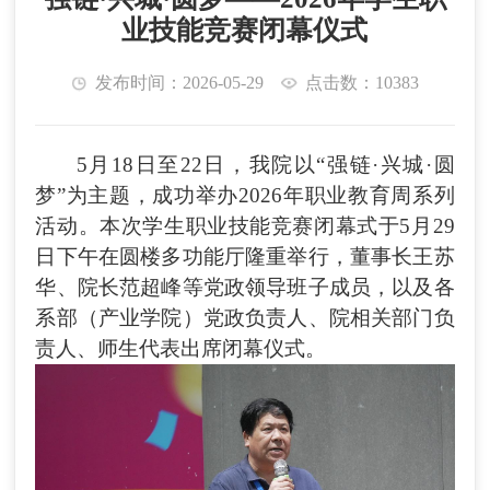
业技能竞赛闭幕仪式
发布时间：2026-05-29
点击数：10383
5月
18
日至
22
日，我院以
“强链·兴城·圆
梦”为主题，成功举办202
6
年职业教育周系列
活动。本次
学生职业技能竞赛
闭幕式于
5月
29
日下午在圆楼多功能厅隆重举行，董事长王苏
华、院长范超峰等党政领导班子成员，以及各
系部（产业学院）党政负责人、院相关部门负
责人、师生代表出席闭幕仪式。