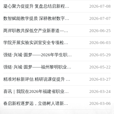
凝心聚力促提升 复盘总结启新程——我院召开教学工作总结会议
2026-07-08
数智赋能教学提质 深耕教材数字建设——我校开展数字教材平台专项实操培训
2026-07-07
两岸职教共探低空产业新赛道——我院举办CAAC无人机操控专题交流讲座
2026-06-25
学院开展实验实训室安全专项检查 筑牢实践教学安全防线
2026-06-03
强链·兴城·圆梦——2026年学生职业技能竞赛闭幕仪式
2026-05-29
强链·兴城·圆梦——福州黎明职业技术学院2026年学生职业技能竞赛
2026-05-22
精准对标新评估 精研说课促提升 —— 我院举办高职办学能力评价说课专题辅导讲座
2026-03-27
喜讯｜我院在2026年福建省职业院校技能大赛中斩获佳绩
2026-03-24
春启新程逐梦远，立德树人谱新篇——我院开展2026年春季新学期“开学第一课”巡查工作
2026-03-06